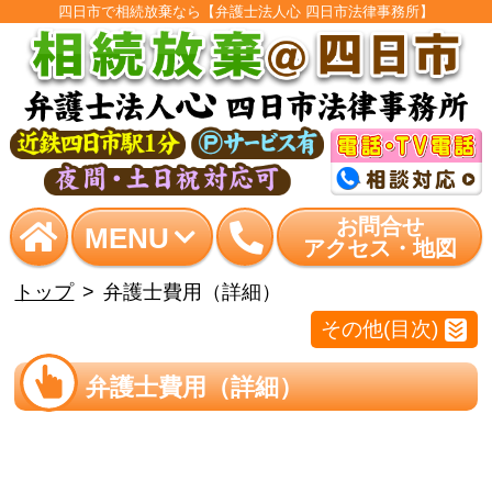
四日市で相続放棄なら【弁護士法人心 四日市法律事務所】
お問合せ
MENU
アクセス・地図
トップ
弁護士費用（詳細）
その他(目次)
弁護士費用（詳細）