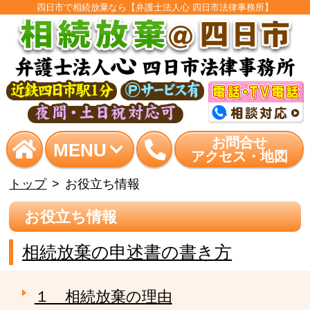
四日市で相続放棄なら【弁護士法人心 四日市法律事務所】
お問合せ
MENU
アクセス・地図
トップ
お役立ち情報
お役立ち情報
相続放棄の申述書の書き方
１ 相続放棄の理由