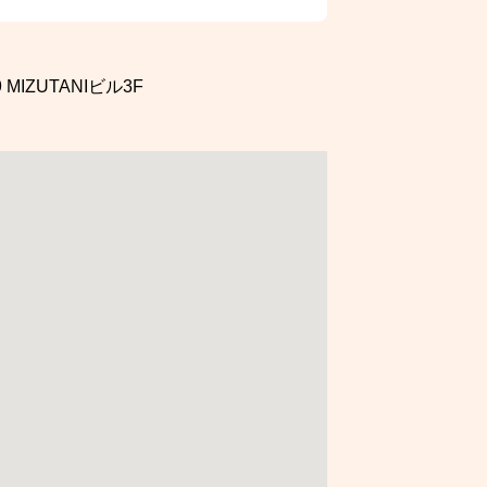
9
MIZUTANIビル3F