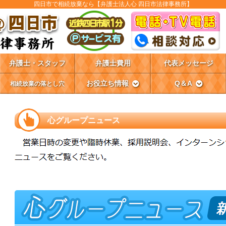
四日市で相続放棄なら【弁護士法人心 四日市法律事務所】
弁護士・スタッフ
弁護士費用
代表メッセージ
お役立ち情報
Q＆A
相続放棄の落とし穴
心グループニュース