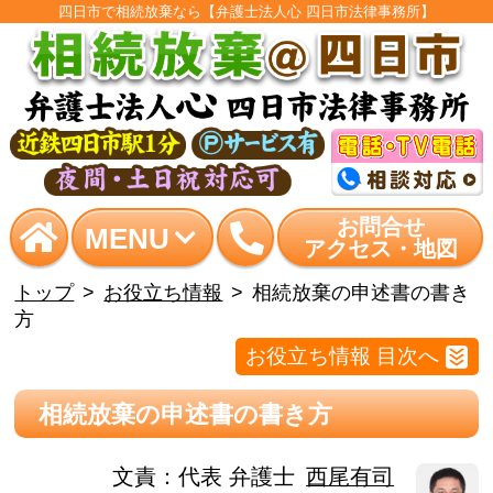
四日市で相続放棄なら【弁護士法人心 四日市法律事務所】
お問合せ
MENU
アクセス・地図
トップ
お役立ち情報
相続放棄の申述書の書き
方
お役立ち情報 目次へ
相続放棄の申述書の書き方
文責：
代表 弁護士
西尾有司