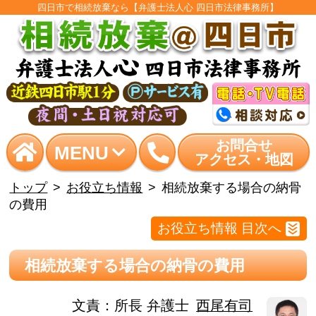
四日市で相続放棄なら【弁護士法人心 四日市法律事務所】
お問合せ
MENU
アクセス・地図
トップ
お役立ち情報
相続放棄する場合の納骨
の費用
お役立ち情報 目次へ
相続放棄する場合の納骨の費用
文責：
所長 弁護士
西尾有司