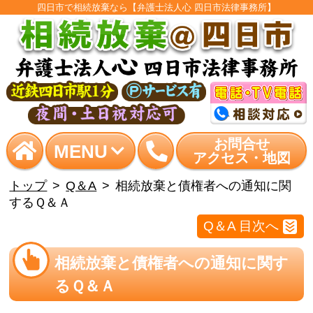
四日市で相続放棄なら【弁護士法人心 四日市法律事務所】
お問合せ
MENU
アクセス・地図
トップ
Q＆A
相続放棄と債権者への通知に関
するＱ＆Ａ
Q＆A 目次へ
相続放棄と債権者への通知に関す
るＱ＆Ａ