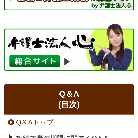
Q＆A
(目次)
Q＆Aトップ